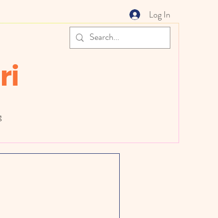
Log In
ri
g