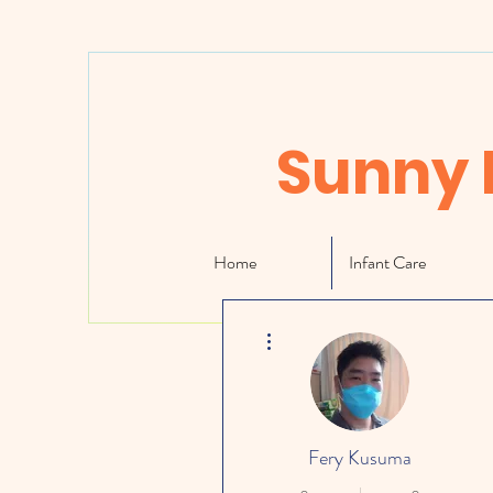
Sunny 
Home
Infant Care
More actions
Fery Kusuma